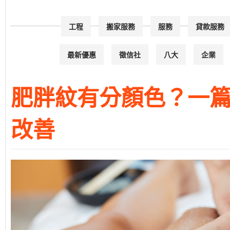
工程
搬家服務
服務
貸款服務
最新優惠
徵信社
八大
企業
肥胖紋有分顏色？一
改善